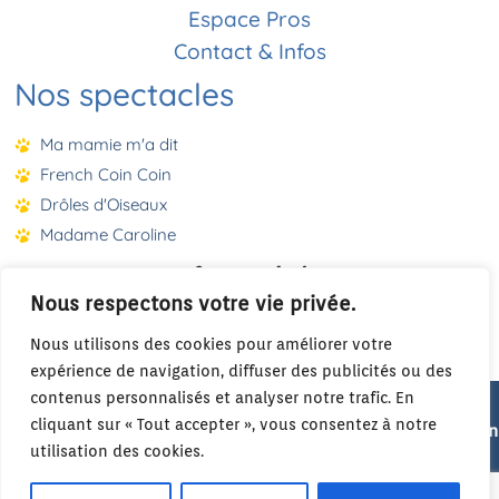
Espace Pros
Contact & Infos
Nos spectacles
Ma mamie m'a dit
French Coin Coin
Drôles d'Oiseaux
Madame Caroline
Nous respectons votre vie privée.
Nous utilisons des cookies pour améliorer votre
expérience de navigation, diffuser des publicités ou des
contenus personnalisés et analyser notre trafic. En
Les spectacles jeune public de la Compagnie de la Panthère
cliquant sur « Tout accepter », vous consentez à notre
Noire se jouent en Drôme, Rhône-Alpes Auvergne et partout en
utilisation des cookies.
France.
Crédits : Photos : Philippe Petiot. Edgar Barraclough. David Jimmenez. Audrey Legris.