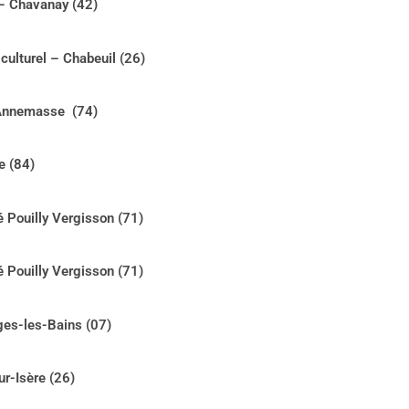
 Chavanay (42)
ulturel – Chabeuil (26)
– Annemasse (74)
e (84)
é Pouilly Vergisson (71)
é Pouilly Vergisson (71)
ges-les-Bains (07)
r-Isère (26)