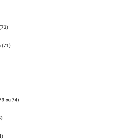
(73)
 (71)
73 ou 74)
8)
4)