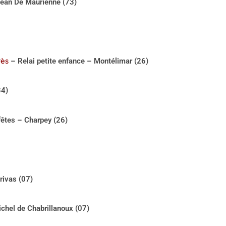
Jean De Maurienne (73)
rès
– Relai petite enfance – Montélimar (26)
34)
êtes – Charpey (26)
rivas (07)
hel de Chabrillanoux (07)