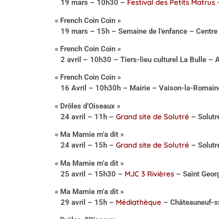
Festival des Petits Matrus
19 mars – 10h30 –
–
« French Coin Coin »
19 mars – 15h – Semaine de l’enfance – Centre c
« French Coin Coin »
2 avril – 10h30 – Tiers-lieu culturel La Bulle 
« French Coin Coin »
16 Avril – 10h30h – Mairie – Vaison-la-Romain
« Drôles d’Oiseaux »
Grand site de Solutré
24 avril – 11h –
– Solutr
« Ma Mamie m’a dit »
Grand site de Solutré
24 avril – 15h –
– Solutr
« Ma Mamie m’a dit »
MJC 3 Rivières
25 avril – 15h30 –
– Saint Geor
« Ma Mamie m’a dit »
Médiathèque
29 avril – 15h –
– Châteauneuf-su