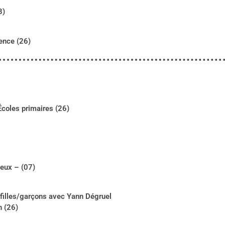
8)
ence (26)
coles primaires (26)
ieux – (07)
 filles/garçons avec Yann Dégruel
n (26)