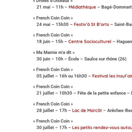
« Drôles d’Oiseaux »
Médiathèque
21 mai – 11h –
– Bagé-Dommarti
« French Coin Coin »
Festiv’à St B’arts
24 mai – 15h30 –
– Saint-Ba
« French Coin Coin »
Centre Socioculturel
18 juin – 15h –
– Haguen
« Ma Mamie m’a dit »
30 juin – 10h – École – Saulce sur rhône (26)
« French Coin Coin »
Festival les Insul’ai
05 juillet – 16h ou 16h30 –
« French Coin Coin »
21 juillet – 10h30 – Fête de la petite enfance –
« French Coin Coin »
Lac de Marcôt
28 juillet – 17h –
– Arêches-Bea
« French Coin Coin »
Les petits rendez-vous auto
30 juillet – 17h –