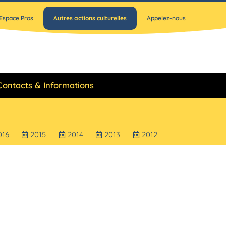
Espace Pros
Autres actions culturelles
Appelez-nous
Contacts & Informations
016
2015
2014
2013
2012