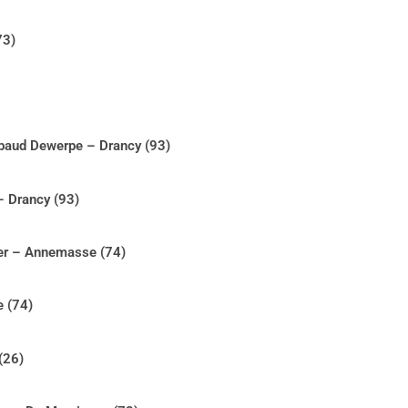
73)
mbaud Dewerpe – Drancy (93)
– Drancy (93)
ier – Annemasse (74)
 (74)
(26)