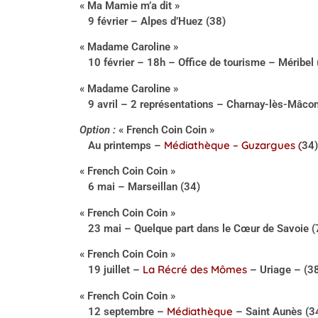
« Ma Mamie m’a dit »
9 février – Alpes d’Huez (38)
« Madame Caroline »
10 février – 18h – Office de tourisme – Méribel 
« Madame Caroline »
9 avril – 2 représentations – Charnay-lès-Mâcon
Option :
« French Coin Coin »
Médiathèque – Guzargues
(
Au printemps –
34)
« French Coin Coin »
6 mai – Marseillan (34)
« French Coin Coin »
23 mai – Quelque part dans le Cœur de Savoie (
« French Coin Coin »
La Récré des Mômes
19 juillet –
– Uriage – (3
« French Coin Coin »
Médiathèque
12 septembre –
– Saint Aunès (3