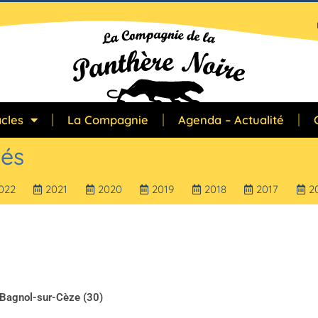
cles
La Compagnie
Agenda – Actualité
és
022
2021
2020
2019
2018
2017
2
Bagnol-sur-Cèze (30)